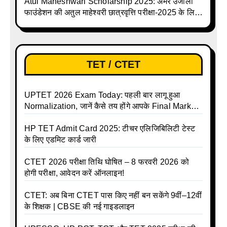
Atul Maheshwari Scholarship 2025: अमर उजाला
फाउंडेशन की अतुल माहेश्वरी छात्रवृत्ति परीक्षा-2025 के लिए
ऑनलाइन आवेदन प्रक्रिया शुरू
TET / CTET
UPTET 2026 Exam Today: पहली बार लागू हुआ
Normalization, जानें कैसे तय होंगे आपके Final Marks
और क्या होगा फायदा
HP TET Admit Card 2025: टीचर एलिजिबिलिटी टेस्ट
के लिए एडमिट कार्ड जारी
CTET 2026 परीक्षा तिथि घोषित – 8 फरवरी 2026 को
होगी परीक्षा, आवेदन करें ऑनलाइन!
CTET: अब बिना CTET पास किए नहीं बन सकेंगे 9वीं–12वीं
के शिक्षक | CBSE की नई गाइडलाइन