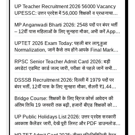
इलाज शुरू
UP Teacher Recruitment 2026 56000 Vacancy
UPESSC: उत्तर प्रदेश में 56,000 शिक्षकों व प्रधानाचार्यों
की बंपर भर्ती की तैयारी, अगस्त में आ सकता है विज्ञापन
MP Anganwadi Bharti 2026: 2548 पदों पर बंपर भर्ती
– 12वीं पास महिलाओं के लिए सुनहरा मौका, अभी करें Apply
Online
UPTET 2026 Exam Today: पहली बार लागू हुआ
Normalization, जानें कैसे तय होंगे आपके Final Marks
और क्या होगा फायदा
RPSC Senior Teacher Admit Card 2026: बड़ी
अपडेट! एडमिट कार्ड जल्द जारी, परीक्षा से पहले जानें सभी
जरूरी निर्देश
DSSSB Recruitment 2026: दिल्ली में 1979 पदों पर
बंपर भर्ती, 12वीं पास के लिए सुनहरा मौका, सैलरी ₹1.44
लाख तक
Bridge Course: शिक्षकों के लिए ब्रिज कोर्स आवेदन की
अंतिम तिथि 19 जनवरी तक बढ़ी, हजारों बीएड शिक्षकों को
राहत
UP Public Holidays List 2026: उत्तर प्रदेश सरकारी
अवकाश कैलेंडर जारी, देखें पूरी लिस्ट और PDF डाउनलोड
करें | Up Avkash Talika | up government avkash