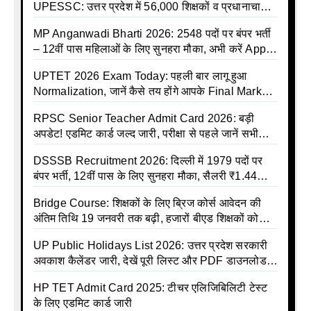
UPESSC: उत्तर प्रदेश में 56,000 शिक्षकों व प्रधानाचार्यों
की बंपर भर्ती की तैयारी, अगस्त में आ सकता है विज्ञापन
MP Anganwadi Bharti 2026: 2548 पदों पर बंपर भर्ती
– 12वीं पास महिलाओं के लिए सुनहरा मौका, अभी करें Apply
Online
UPTET 2026 Exam Today: पहली बार लागू हुआ
Normalization, जानें कैसे तय होंगे आपके Final Marks
और क्या होगा फायदा
RPSC Senior Teacher Admit Card 2026: बड़ी
अपडेट! एडमिट कार्ड जल्द जारी, परीक्षा से पहले जानें सभी
जरूरी निर्देश
DSSSB Recruitment 2026: दिल्ली में 1979 पदों पर
बंपर भर्ती, 12वीं पास के लिए सुनहरा मौका, सैलरी ₹1.44
लाख तक
Bridge Course: शिक्षकों के लिए ब्रिज कोर्स आवेदन की
अंतिम तिथि 19 जनवरी तक बढ़ी, हजारों बीएड शिक्षकों को
राहत
UP Public Holidays List 2026: उत्तर प्रदेश सरकारी
अवकाश कैलेंडर जारी, देखें पूरी लिस्ट और PDF डाउनलोड
करें | Up Avkash Talika | up government avkash
HP TET Admit Card 2025: टीचर एलिजिबिलिटी टेस्ट
talika | Sarkari Avkash Talika | Up Holidays List |
के लिए एडमिट कार्ड जारी
Holidays Calendar