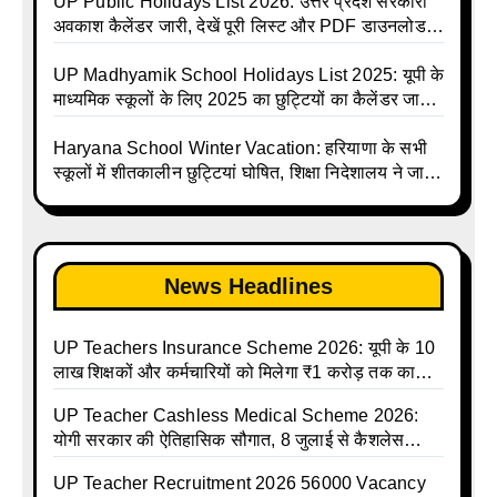
Calendar List 2026
UP Madhyamik Avkash Talika 2026 | UP
UP Public Holidays List 2026: उत्तर प्रदेश सरकारी
Madhyamik School avkash suchi | UP
अवकाश कैलेंडर जारी, देखें पूरी लिस्ट और PDF डाउनलोड
Madhyamik avkash suchi | UP Madhyamik
करें | Up Avkash Talika | up government avkash
Holiday Calendar | Madhyamik School Holidays
talika | Sarkari Avkash Talika | Up Holidays List |
UP Madhyamik School Holidays List 2025: यूपी के
List 2026
Holidays Calendar
माध्यमिक स्कूलों के लिए 2025 का छुट्टियों का कैलेंडर जारी |
UPMSP | UP Madhyamik School Avkash Talika |
Up Madhyamik Avkash Talika 2025 | UP
Haryana School Winter Vacation: हरियाणा के सभी
Madhyamik School avkash suchi | UP
स्कूलों में शीतकालीन छुट्टियां घोषित, शिक्षा निदेशालय ने जारी
Madhyamik avkash suchi| UP madhyamik
किए आदेश
holiday calendar | Madhyamik School Holidays
List 2025
News Headlines
UP Teachers Insurance Scheme 2026: यूपी के 10
लाख शिक्षकों और कर्मचारियों को मिलेगा ₹1 करोड़ तक का
बीमा कवर, SBI से होगा बड़ा समझौता
UP Teacher Cashless Medical Scheme 2026:
योगी सरकार की ऐतिहासिक सौगात, 8 जुलाई से कैशलेस
इलाज शुरू
UP Teacher Recruitment 2026 56000 Vacancy