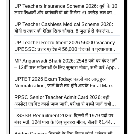
UP Teachers Insurance Scheme 2026: यूपी के 10
लाख शिक्षकों और कर्मचारियों को मिलेगा ₹1 करोड़ तक का
बीमा कवर, SBI से होगा बड़ा समझौता
UP Teacher Cashless Medical Scheme 2026:
योगी सरकार की ऐतिहासिक सौगात, 8 जुलाई से कैशलेस
इलाज शुरू
UP Teacher Recruitment 2026 56000 Vacancy
UPESSC: उत्तर प्रदेश में 56,000 शिक्षकों व प्रधानाचार्यों
की बंपर भर्ती की तैयारी, अगस्त में आ सकता है विज्ञापन
MP Anganwadi Bharti 2026: 2548 पदों पर बंपर भर्ती
– 12वीं पास महिलाओं के लिए सुनहरा मौका, अभी करें Apply
Online
UPTET 2026 Exam Today: पहली बार लागू हुआ
Normalization, जानें कैसे तय होंगे आपके Final Marks
और क्या होगा फायदा
RPSC Senior Teacher Admit Card 2026: बड़ी
अपडेट! एडमिट कार्ड जल्द जारी, परीक्षा से पहले जानें सभी
जरूरी निर्देश
DSSSB Recruitment 2026: दिल्ली में 1979 पदों पर
बंपर भर्ती, 12वीं पास के लिए सुनहरा मौका, सैलरी ₹1.44
लाख तक
Bridge Course: शिक्षकों के लिए ब्रिज कोर्स आवेदन की