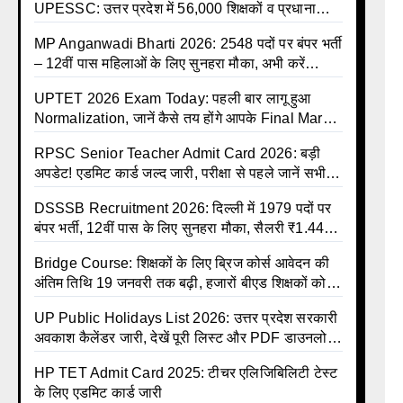
UPESSC: उत्तर प्रदेश में 56,000 शिक्षकों व प्रधानाचार्यों
की बंपर भर्ती की तैयारी, अगस्त में आ सकता है विज्ञापन
MP Anganwadi Bharti 2026: 2548 पदों पर बंपर भर्ती
– 12वीं पास महिलाओं के लिए सुनहरा मौका, अभी करें
Apply Online
UPTET 2026 Exam Today: पहली बार लागू हुआ
Normalization, जानें कैसे तय होंगे आपके Final Marks
और क्या होगा फायदा
RPSC Senior Teacher Admit Card 2026: बड़ी
अपडेट! एडमिट कार्ड जल्द जारी, परीक्षा से पहले जानें सभी
जरूरी निर्देश
DSSSB Recruitment 2026: दिल्ली में 1979 पदों पर
बंपर भर्ती, 12वीं पास के लिए सुनहरा मौका, सैलरी ₹1.44
लाख तक
Bridge Course: शिक्षकों के लिए ब्रिज कोर्स आवेदन की
अंतिम तिथि 19 जनवरी तक बढ़ी, हजारों बीएड शिक्षकों को
राहत
UP Public Holidays List 2026: उत्तर प्रदेश सरकारी
अवकाश कैलेंडर जारी, देखें पूरी लिस्ट और PDF डाउनलोड
करें | Up Avkash Talika | up government avkash
HP TET Admit Card 2025: टीचर एलिजिबिलिटी टेस्ट
talika | Sarkari Avkash Talika | Up Holidays List
के लिए एडमिट कार्ड जारी
| Holidays Calendar