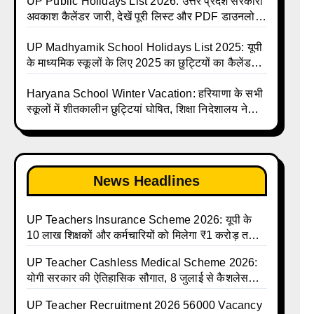
and Calendar List 2026
Talika | UP Madhyamik Avkash Talika 2026 |
UP Public Holidays List 2026: उत्तर प्रदेश सरकारी
UP Madhyamik School avkash suchi | UP
अवकाश कैलेंडर जारी, देखें पूरी लिस्ट और PDF डाउनलोड
Madhyamik avkash suchi | UP Madhyamik
करें | Up Avkash Talika | up government avkash
Holiday Calendar | Madhyamik School
talika | Sarkari Avkash Talika | Up Holidays List
UP Madhyamik School Holidays List 2025: यूपी
Holidays List 2026
| Holidays Calendar
के माध्यमिक स्कूलों के लिए 2025 का छुट्टियों का कैलेंडर
जारी | UPMSP | UP Madhyamik School Avkash
Talika | Up Madhyamik Avkash Talika 2025 |
Haryana School Winter Vacation: हरियाणा के सभी
UP Madhyamik School avkash suchi | UP
स्कूलों में शीतकालीन छुट्टियां घोषित, शिक्षा निदेशालय ने
Madhyamik avkash suchi| UP madhyamik
जारी किए आदेश
holiday calendar | Madhyamik School Holidays
List 2025
News Headlines
UP Teachers Insurance Scheme 2026: यूपी के
10 लाख शिक्षकों और कर्मचारियों को मिलेगा ₹1 करोड़ तक
का बीमा कवर, SBI से होगा बड़ा समझौता
UP Teacher Cashless Medical Scheme 2026:
योगी सरकार की ऐतिहासिक सौगात, 8 जुलाई से कैशलेस
इलाज शुरू
UP Teacher Recruitment 2026 56000 Vacancy