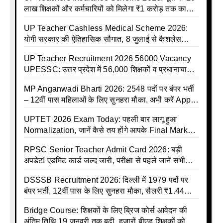
लाख शिक्षकों और कर्मचारियों को मिलेगा ₹1 करोड़ तक का
बीमा कवर, SBI से होगा बड़ा समझौता
UP Teacher Cashless Medical Scheme 2026:
योगी सरकार की ऐतिहासिक सौगात, 8 जुलाई से कैशलेस
इलाज शुरू
UP Teacher Recruitment 2026 56000 Vacancy
UPESSC: उत्तर प्रदेश में 56,000 शिक्षकों व प्रधानाचार्यों
की बंपर भर्ती की तैयारी, अगस्त में आ सकता है विज्ञापन
MP Anganwadi Bharti 2026: 2548 पदों पर बंपर भर्ती
– 12वीं पास महिलाओं के लिए सुनहरा मौका, अभी करें Apply
Online
UPTET 2026 Exam Today: पहली बार लागू हुआ
Normalization, जानें कैसे तय होंगे आपके Final Marks
और क्या होगा फायदा
RPSC Senior Teacher Admit Card 2026: बड़ी
अपडेट! एडमिट कार्ड जल्द जारी, परीक्षा से पहले जानें सभी
जरूरी निर्देश
DSSSB Recruitment 2026: दिल्ली में 1979 पदों पर
बंपर भर्ती, 12वीं पास के लिए सुनहरा मौका, सैलरी ₹1.44
लाख तक
Bridge Course: शिक्षकों के लिए ब्रिज कोर्स आवेदन की
अंतिम तिथि 19 जनवरी तक बढ़ी, हजारों बीएड शिक्षकों को